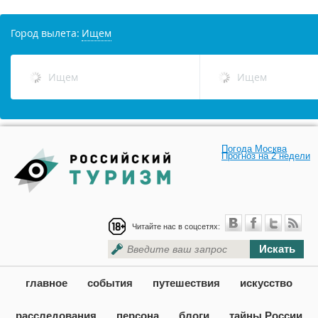
Погода Москва
Прогноз на 2 недели
Читайте нас в соцсетях:
Искать
главное
события
путешествия
искусство
расследования
персона
блоги
тайны России