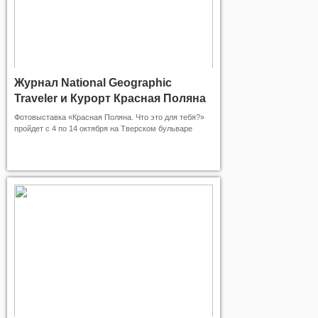
Журнал National Geographic
Traveler и Курорт Красная Поляна
открывают в Москве
Фотовыставка «Красная Поляна. Что это для тебя?»
фотовыставку под открытым
пройдет с 4 по 14 октября на Тверском бульваре
в Москве. В день открытия 4 октября выступит
небом
издатель журнала «National Geographic Россия»
Ирина Ковалевич и коммерческий директор Курорта
Красная Поляна Яна Перепечаева