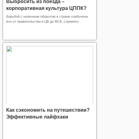
Выбросить из поезда –
корпоративная культура ЦППК?
Борьбой с наличным оборотом в стране озабочены
все от правительства и ЦБ до ФСБ, стремясь
сократить оборот наличных денег с целью, в том
числе, и декриминализации экономики. Это, кажется,
современно, да и потребителям удобно. Вот только
руководству ЦППК об этом рассказать забыли
Как сэкономить на путешествии?
Эффективные лайфхаки