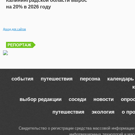
Калининградской области вырос
на 20% в 2026 году
Доход для сайтов
РЕПОРТАЖ
события
путешествия
персона
календарь
к
выбор редакции
соседи
новости
опро
путешествия
экология
о пр
Свидетельство о регистрации средства массовой информации
информационных технологий и масс